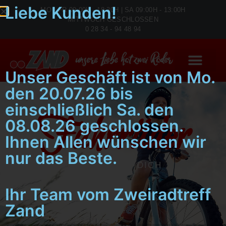
Liebe Kunden!
MO - FR 09:00H - 18:30H | SA 09:00H - 13:00H
MITTWOCH GESCHLOSSEN
0 28 34 - 94 48 94
Unser Geschäft ist von Mo.
den 20.07.26 bis
einschließlich Sa. den
Fahrräder
08.08.26 geschlossen.
Ihnen Allen wünschen wir
nur das Beste.
VON UNS FÜR DICH
Ihr Team vom Zweiradtreff
Zand