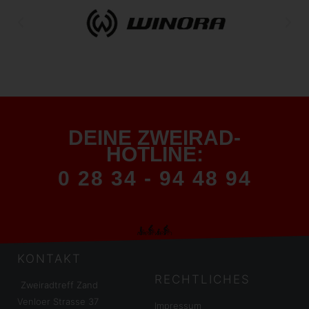
DEINE ZWEIRAD-
HOTLINE:
0 28 34 - 94 48 94
KONTAKT
RECHTLICHES
Zweiradtreff Zand
Venloer Strasse 37
Impressum